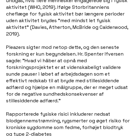
undgås, hvis flere mennesker engagerede sig i fysisk
aktivitet (WHO, 2019). Ifølge Storbritanniens
cheflæge for fysisk aktivitet bør længere perioder
uden aktivitet brydes "med mindst let fysisk
aktivitet" (Davies, Atherton, McBride og Calderwood,
2019).
Pleazers sigter mod netop dette, og den seneste
forskning er kun begyndelsen. Hr. Spenter Ifversen
sagde: "Hvad vi håber at opnå med
forskningsprojektet er at videnskabeligt validere
sunde pauser i løbet af arbejdsdagen som et
effektivt redskab til at bryde med stillesiddende
adfærd og hjælpe en målgruppe, der er meget udsat
for de negative sundhedskonsekvenser af
stillesiddende adfærd."
Rapporterede fysiske risici inkluderer nedsat
blodgennemstrømning, rygsmerter og øget risiko for
kroniske sygdomme som fedme, forhøjet blodtryk
og type 2-diabetes