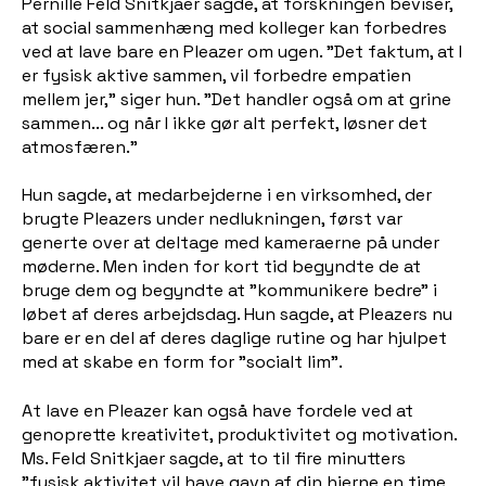
Pernille Feld Snitkjaer sagde, at forskningen beviser,
at social sammenhæng med kolleger kan forbedres
ved at lave bare en Pleazer om ugen. "Det faktum, at I
er fysisk aktive sammen, vil forbedre empatien
mellem jer," siger hun. "Det handler også om at grine
sammen... og når I ikke gør alt perfekt, løsner det
atmosfæren."
Hun sagde, at medarbejderne i en virksomhed, der
brugte Pleazers under nedlukningen, først var
generte over at deltage med kameraerne på under
møderne. Men inden for kort tid begyndte de at
bruge dem og begyndte at "kommunikere bedre" i
løbet af deres arbejdsdag. Hun sagde, at Pleazers nu
bare er en del af deres daglige rutine og har hjulpet
med at skabe en form for "socialt lim".
At lave en Pleazer kan også have fordele ved at
genoprette kreativitet, produktivitet og motivation.
Ms. Feld Snitkjaer sagde, at to til fire minutters
"fysisk aktivitet vil have gavn af din hjerne en time