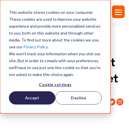
This website stores cookies on your computer.
These cookies are used to improve your website
experience and provide more personalized services
to you, both on this website and through other
media. To find out more about the cookies we use,
see our
Privacy Policy
.
ARTIKLER
We won't track your information when you visit our
Forskningsmæssigt
site. But in order to comply with your preferences,
we'll have to use just one tiny cookie so that you're
baseret og valideret
not asked to make this choice again.
Cookie settings
Accept
Decline
Pleaz